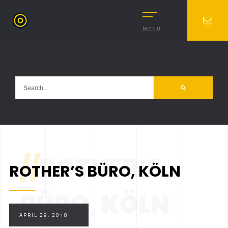
MENÜ
//
ROTHER’S
ROTHER’S BÜRO, KÖLN
BÜRO, KÖLN
APRIL 29, 2018